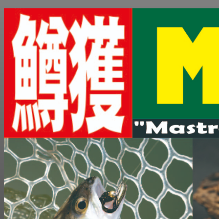
コ
ン
テ
ン
ツ
へ
ス
キ
ッ
プ