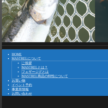
Shrunk
Expand
メ
HOME
イ
MASTRELについて
ご挨拶
ン
MASTRELとは？
ナ
フェザージグとは
MASTREL商品の特性について
ビ
お買い物
イベント予約
ゲ
事業所情報
ー
お問い合わせ
シ
ョ