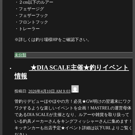
・２cm以下のルアー
・フェザージグ
・フェザーフック
・フロントフック
・トレーラー
※詳しくは釣り場様HPをご確認下さい。
未分類
★DIA SCALE主催★釣りイベント
情報
info@dia-
投稿日:
2026年4月10日 AM 9:03
scale.com
管釣りデビューほやほやの方！必見★GW明けの翌週末にワク
ワクするような楽しいイベントを企画！MASTRELの運営母体
であるDIA SCALEが主催となり、ルアーや雑貨を取り扱って
いる釣具メーカーさんをキングフィッシャーさんに集めます！
キッチンカーも出店予定★イベント詳細は以下URLよりご覧く
ださい。