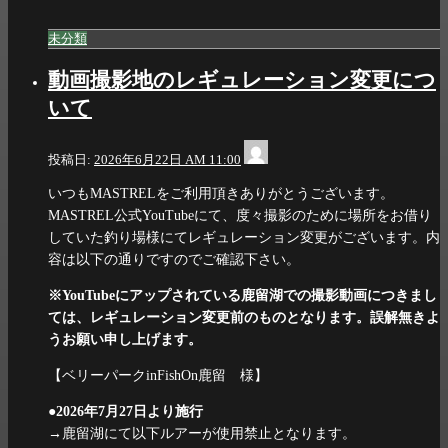
未分類
動画撮影地のレギュレーション変更につ
いて
info@dia-
投稿日:
2026年6月22日 AM 11:00
scale.com
いつもMASTRELをご利用頂きありがとうございます。
MASTREL公式YouTubeにて、度々撮影のために場所をお借り
していた釣り場様にてレギュレーション変更がございます。内
容は以下の通りですのでご確認下さい。
※YouTubeにアップされている鹿留湖での撮影動画につきまし
ては、レギュレーション変更前のものとなります。誤解無きよ
うお願い申し上げます。
【ベリーパークinFishOn鹿留 様】
●2026年7月27日より施行
→鹿留湖にて以下ルアーが使用禁止となります。