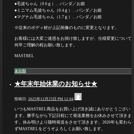
●毛波ちゃん（0.6ｇ）…パンダ／お姫
●ミニマム毛波ちゃん（0.4ｇ）…パンダ／お姫
●マグナム毛波ちゃん（1.7ｇ）…パンダ／お姫
※従来のボディ材が上記画像のものに変更となります。
お客様には大変ご迷惑をお掛け致しますが、仕様変更について
何卒ご理解の程お願い致します。
MASTREL
未分類
★年末年始休業のお知らせ★
info@dia-
投稿日:
2025年12月25日 PM 12:04
scale.com
いつもMASTREL商品をお買い上げ頂き誠にありがとうござい
ます。勝手ながら下記日程にて発送業務をお休みさせて頂きま
す。休み明けより随時発送をさせて頂きます。2026年も変わら
ずMASTRELをどうぞよろしくお願い致します。