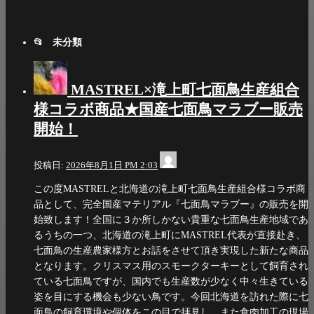
シ
ョ
未分類
ン
MASTREL×滝上町七面鳥生産組合
様コラボ商品★国産七面鳥マラブー販売
開始！
info@dia-
投稿日:
2026年8月1日 PM 2:03
scale.com
この度MASTRELと北海道の滝上町七面鳥生産組合様コラボ商
品として、完全国産マテリアル『七面鳥マラブー』の販売を開
始致します！全国に３か所しかない貴重な七面鳥生産地域であ
るうちの一つ、北海道の滝上町にMASTREL代表が直接赴き、
七面鳥の生産農家様方とお話をさせて頂き実現した新たな商品
となります。クリスマス用のスモークターキーとして飼育され
ている七面鳥ですが、国内でも生産数が少なく中々生きている
姿を目にする機会も少ない鳥です。今回北海道を訪れた際に七
面鳥の飼育環境や個体をこの目で拝見し、また食肉加工の現場