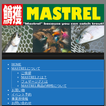
Skip
コ
to
ン
TEXT-
テ
47
ン
ツ
へ
ス
キ
ッ
プ
Shrunk
Expand
メ
HOME
イ
MASTRELについて
ご挨拶
ン
MASTRELとは？
ナ
フェザージグとは
MASTREL商品の特性について
ビ
お買い物
イベント予約
ゲ
事業所情報
ー
お問い合わせ