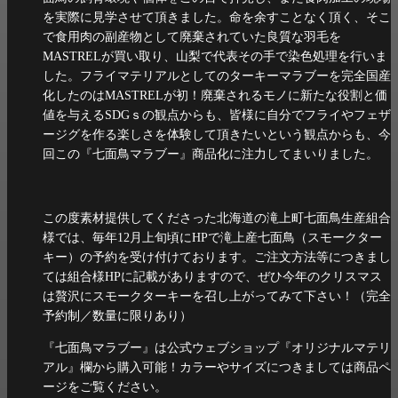
を実際に見学させて頂きました。命を余すことなく頂く、そこ
で食用肉の副産物として廃棄されていた良質な羽毛を
MASTRELが買い取り、山梨で代表その手で染色処理を行いま
した。フライマテリアルとしてのターキーマラブーを完全国産
化したのはMASTRELが初！廃棄されるモノに新たな役割と価
値を与えるSDGｓの観点からも、皆様に自分でフライやフェザ
ージグを作る楽しさを体験して頂きたいという観点からも、今
回この『七面鳥マラブー』商品化に注力してまいりました。
この度素材提供してくださった北海道の滝上町七面鳥生産組合
様では、毎年12月上旬頃にHPで滝上産七面鳥（スモークター
キー）の予約を受け付けております。ご注文方法等につきまし
ては組合様HPに記載がありますので、ぜひ今年のクリスマス
は贅沢にスモークターキーを召し上がってみて下さい！（完全
予約制／数量に限りあり）
『七面鳥マラブー』は公式ウェブショップ『オリジナルマテリ
アル』欄から購入可能！カラーやサイズにつきましては商品ペ
ージをご覧ください。