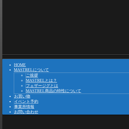
Shrunk
Expand
メ
HOME
イ
MASTRELについて
ご挨拶
ン
MASTRELとは？
ナ
フェザージグとは
MASTREL商品の特性について
ビ
お買い物
イベント予約
ゲ
事業所情報
ー
お問い合わせ
シ
ョ