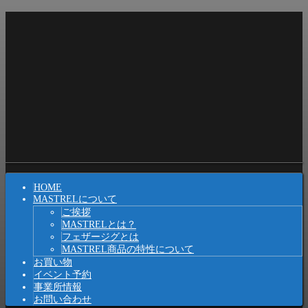
コ
ン
テ
ン
ツ
へ
ス
キ
ッ
プ
Shrunk
Expand
メ
HOME
イ
MASTRELについて
ご挨拶
ン
MASTRELとは？
ナ
フェザージグとは
MASTREL商品の特性について
ビ
お買い物
イベント予約
ゲ
事業所情報
ー
お問い合わせ