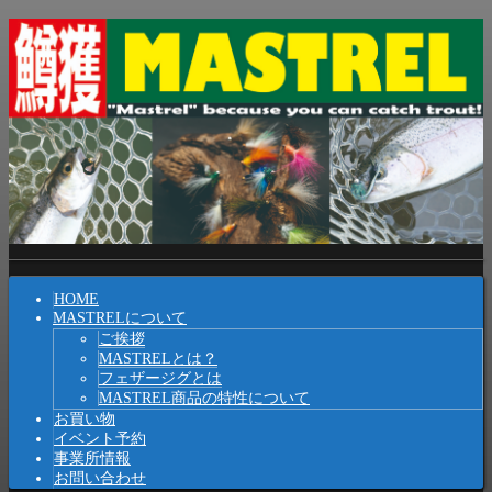
コ
ン
テ
ン
ツ
へ
ス
キ
ッ
プ
Shrunk
Expand
メ
HOME
イ
MASTRELについて
ご挨拶
ン
MASTRELとは？
ナ
フェザージグとは
MASTREL商品の特性について
ビ
お買い物
イベント予約
ゲ
事業所情報
ー
お問い合わせ