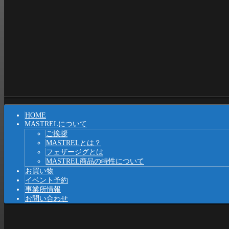
Shrunk
Expand
メ
HOME
イ
MASTRELについて
ご挨拶
ン
MASTRELとは？
ナ
フェザージグとは
MASTREL商品の特性について
ビ
お買い物
イベント予約
ゲ
事業所情報
ー
お問い合わせ
シ
ョ