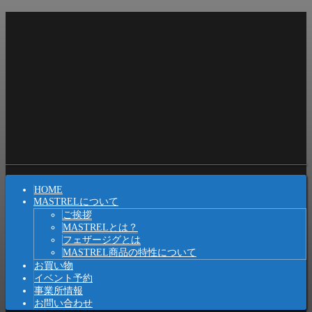
コ
ン
テ
ン
ツ
へ
ス
キ
ッ
プ
Shrunk
Expand
メ
HOME
イ
MASTRELについて
ご挨拶
ン
MASTRELとは？
ナ
フェザージグとは
MASTREL商品の特性について
ビ
お買い物
イベント予約
ゲ
事業所情報
ー
お問い合わせ