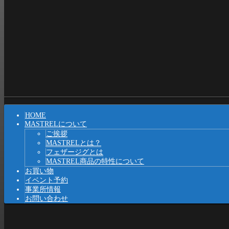
Shrunk
Expand
メ
HOME
イ
MASTRELについて
ご挨拶
ン
MASTRELとは？
ナ
フェザージグとは
MASTREL商品の特性について
ビ
お買い物
イベント予約
ゲ
事業所情報
ー
お問い合わせ
シ
ョ