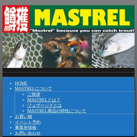
コ
ン
テ
ン
ツ
へ
ス
キ
ッ
プ
Shrunk
Expand
メ
HOME
イ
MASTRELについて
ご挨拶
ン
MASTRELとは？
ナ
フェザージグとは
MASTREL商品の特性について
ビ
お買い物
イベント予約
ゲ
事業所情報
ー
お問い合わせ