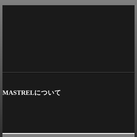
コ
ン
テ
ン
ツ
へ
ス
キ
ッ
プ
Shrunk
Expand
MASTRELについて