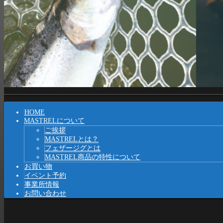
Shrunk
Expand
メ
HOME
イ
MASTRELについて
ご挨拶
ン
MASTRELとは？
ナ
フェザージグとは
MASTREL商品の特性について
ビ
お買い物
イベント予約
ゲ
事業所情報
ー
お問い合わせ
シ
ョ